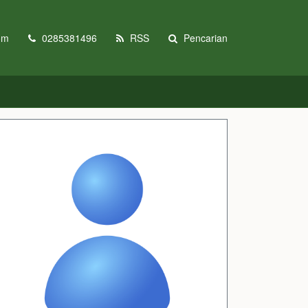
om
0285381496
RSS
Pencarian