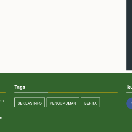
Tags
Ik
en
SEKILAS INFO
PENGUMUMAN
BERITA
km