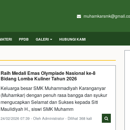
muhamkarsmk@gmail.c
MATERI
PPDB
GALERI
HUBUNGI KAMI
Raih Medali Emas Olympiade Nasional ke-8
Bidang Lomba Kuliner Tahun 2026
Keluarga besar SMK Muhammadiyah Karanganyar
(Muhamkar) dengan penuh rasa bangga dan syukur
mengucapkan Selamat dan Sukses kepada Siti
Maulidiyah H., siswi SMK Muhamm
24/02/2026 07:39 - Oleh Administrator - Dilihat 368 kali