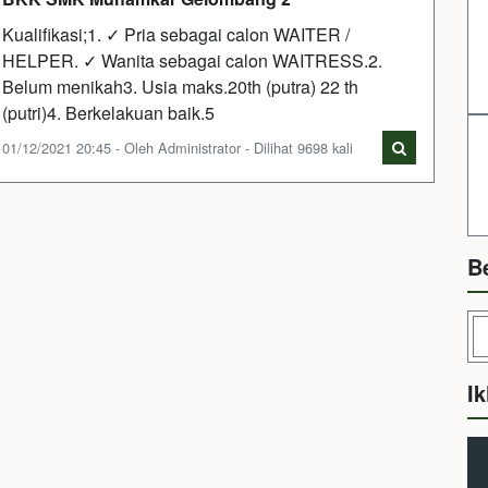
Kualifikasi;1. ✓ Pria sebagai calon WAITER /
HELPER. ✓ Wanita sebagai calon WAITRESS.2.
Belum menikah3. Usia maks.20th (putra) 22 th
(putri)4. Berkelakuan baik.5
01/12/2021 20:45 - Oleh Administrator - Dilihat 9698 kali
B
Ik