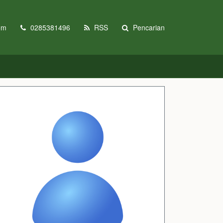
om
0285381496
RSS
Pencarian