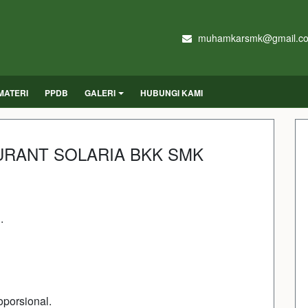
muhamkarsmk@gmail.c
MATERI
PPDB
GALERI
HUBUNGI KAMI
TAURANT SOLARIA BKK SMK
.
oporsional.