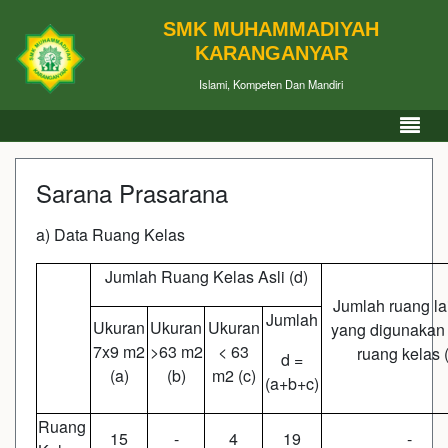
SMK MUHAMMADIYAH
KARANGANYAR
Islami, Kompeten Dan Mandiri
Sarana Prasarana
a) Data Ruang Kelas
Jumlah Ruang Kelas Asli (d)
Jumlah ruang la
Jumlah
Ukuran
Ukuran
Ukuran
yang digunakan
7x9 m2
>63 m2
< 63
ruang kelas 
d =
(a)
(b)
m2 (c)
(a+b+c)
Ruang
15
-
4
19
-