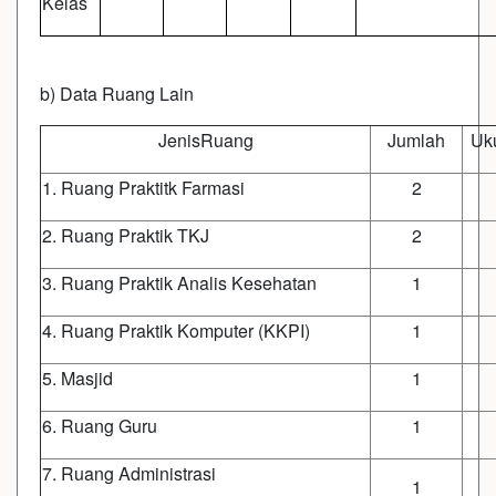
Kelas
b) Data Ruang Lain
JenisRuang
Jumlah
Uk
1. Ruang Praktitk Farmasi
2
2. Ruang Praktik TKJ
2
3. Ruang Praktik Analis Kesehatan
1
4. Ruang Praktik Komputer (KKPI)
1
5. Masjid
1
6. Ruang Guru
1
7. Ruang Administrasi
1